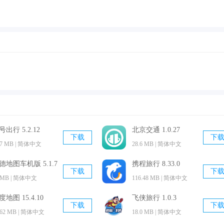
点知识更加牢记。
每天不限制接单数量。
勤工俭学赚取零花钱。
职赚钱APP。平台上全部任务都涉及教育相关难题，只要你有才
核团队经手，招聘岗位信息安全真实。感兴趣的朋友欢迎下载使
号出行 5.2.12
北京交通 1.0.27
下载
下
.7 MB | 简体中文
28.6 MB | 简体中文
德地图车机版 5.1.7
携程旅行 8.33.0
下载
下
 MB | 简体中文
116.48 MB | 简体中文
度地图 15.4.10
飞侠旅行 1.0.3
下载
下
.62 MB | 简体中文
18.0 MB | 简体中文