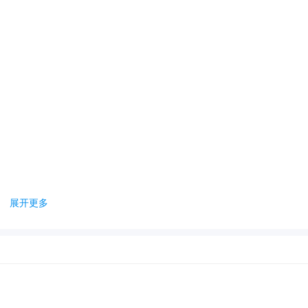
展开更多
息透明值得信任。
松找到好兼职。
安全性极高。