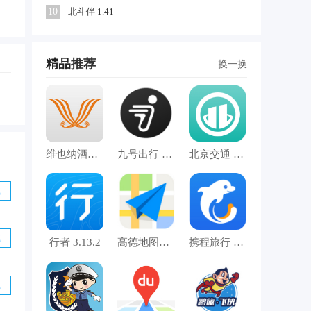
10
北斗伴 1.41
精品
推荐
换一换
艺
维也纳酒店 7.9.9
九号出行 5.2.12
北京交通 1.0.27
载
载
行者 3.13.2
高德地图车机版 5.1.7
携程旅行 8.33.0
载