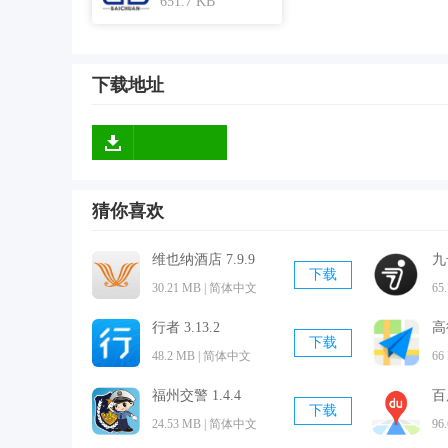
651.7 KB
应用亮点
1.在兼职过程中学生还能重新回忆学习内容，让重
2.百川任务平台每天海量兼职信息实时更新，同时
下载地址
3.全部任务都是为大学生量身定制，能够帮助学生
应用点评
百川任务平台是在校大学生都在使用的一款
手机
兼
猜你喜欢
就能轻松赚取佣金。此外全部任务都有专门人工审
用！
维也纳酒店 7.9.9
九
下载
30.21 MB | 简体中文
65
行者 3.13.2
高
下载
48.2 MB | 简体中文
66
福州交警 1.4.4
百
下载
24.53 MB | 简体中文
96