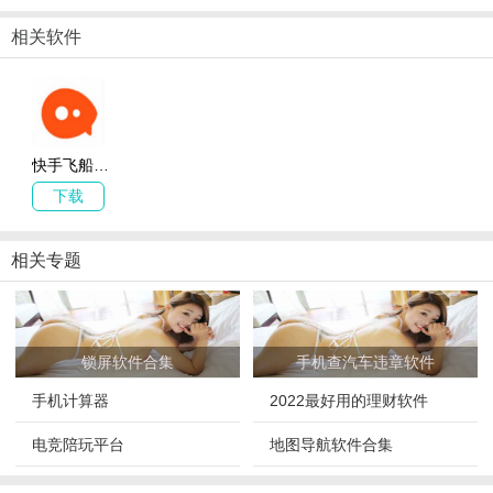
相关软件
应用特点
1、提供的友谊交流很简单，这样你就能更准确地了解网上在线约会
的特点。
2、你总是可以理解网上聊天的方便，提供各种服务，而且你可以随
快手飞船app下载_快手飞船 v1.0 安卓版
时方便地交谈。
下载
3、随时找你的朋友。许多流行的交流社区都在等着你和他们成为朋
友。
相关专题
4、这里的聊天约会氛围非常好，可以结识各种各样性格的人，
应用亮点
锁屏软件合集
手机查汽车违章软件
1、语音约会更真实、更可靠，这里的每个用户都经过严格的审查和
社交。
手机计算器
2022最好用的理财软件
2、让喜欢聊天的朋友更容易在
手机
上进行互动，创造一种方便可靠
电竞陪玩平台
地图导航软件合集
的
手机
社交方式。
3、你可以随时在
手机
上聊天和交朋友，也可以根据用户的需要进行