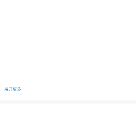
展开更多
参与其中。
告别产后烦躁。
情包的交流。