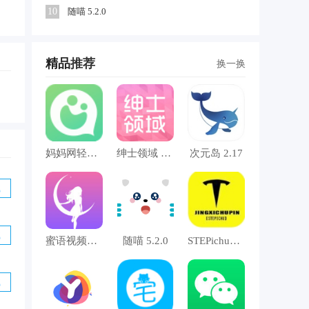
10
随喵 5.2.0
精品
推荐
换一换
并
妈妈网轻聊 8.9.3
绅士领域 3.2.9
次元岛 2.17
载
载
蜜语视频聊天 4.4.9
随喵 5.2.0
STEPichu碰一碰 1.0
载