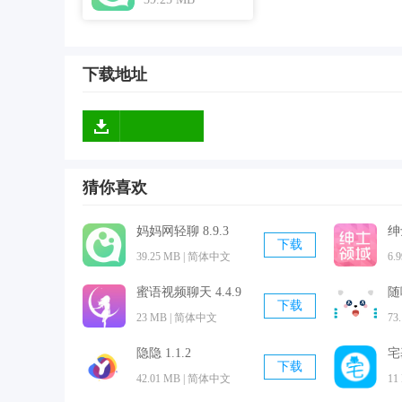
软件亮点
1、妈妈网轻聊拥有很多的育儿商品可以购买，比
下载地址
2、支持一键发布生活帖子，还能够挑起话题来进
3、软件需要使用
手机
号来进行注册，这样就能够
软件点评
妈妈网轻聊是一款拥有海量功能的
手机
软件，我们
猜你喜欢
去解决。妈妈网轻聊拥有很多的正能量文章以及视
妈妈网轻聊 8.9.3
绅
下载
39.25 MB | 简体中文
6.
蜜语视频聊天 4.4.9
随喵
下载
23 MB | 简体中文
73
隐隐 1.1.2
宅
下载
42.01 MB | 简体中文
11