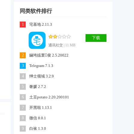
同类软件排行
1
宅基地 2.11.3
下载
通讯社交
| 11 MB
2
鏀垮姟寰俊 2.5.20022
3
Telegram 7.1.3
4
绅士领域 3.2.9
5
奢媛 2.7.2
6
土豆potato 2.20.200101
7
开黑啦 1.13.1
8
微信 8.0.1
9
白袜 1.3.0