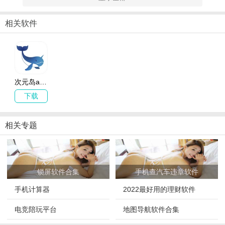
相关软件
软件特色
1、次元岛app有海量精美的二次元美图和cosplay美图。
次元岛app下载_次元岛 v2.17 安卓版
2、涵盖了各种类型的COS正片，自拍，私照等。
下载
3、有各种社团活动等你加入，各种活动信息及时了解。
4、有多位coser在线发布自己的cosplay美照。
相关专题
软件亮点
1、每位coser的作品直接推送到各大的互联网平台。
锁屏软件合集
手机查汽车违章软件
2、资深coser为大家带来了超多的优质cosplay美图。
手机计算器
2022最好用的理财软件
3、次元岛app每天都有各种cosplay美图不间断更新。
电竞陪玩平台
地图导航软件合集
软件点评