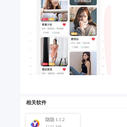
软件特色
1、隐隐支持在线发布动态，可以填写文字、增加
相关软件
2、平台可以给你超多的短视频资源，让你无聊时
3、软件可以发布自己的交友需求，让其他人来主
隐隐 1.1.2
42.01 MB