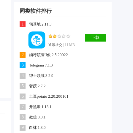
同类软件排行
1
宅基地 2.11.3
下载
通讯社交
| 11 MB
2
鏀垮姟寰俊 2.5.20022
3
Telegram 7.1.3
4
绅士领域 3.2.9
5
奢媛 2.7.2
6
土豆potato 2.20.200101
7
开黑啦 1.13.1
8
微信 8.0.1
9
白袜 1.3.0