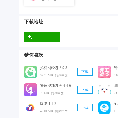
软件亮点
1、隐隐可以查看附近的好友信息，让爱情来得更
2、支持私密聊天功能，你可以跟线上好友来一场
下载地址
3、软件可以根据你的定位来推送好友，建议多上
软件点评
隐隐是一款拥有很多用户基数的
手机
交友软件，这
喜爱标签来进行推送，点击即可发起私聊，现在开启
猜你喜欢
妈妈网轻聊 8.9.3
绅
下载
39.25 MB | 简体中文
6.
蜜语视频聊天 4.4.9
随喵
下载
23 MB | 简体中文
73
隐隐 1.1.2
宅
下载
42.01 MB | 简体中文
11