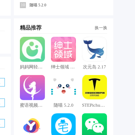
10
随喵 5.2.0
精品
推荐
换一换
的
妈妈网轻聊 8.9.3
绅士领域 3.2.9
次元岛 2.17
载
载
蜜语视频聊天 4.4.9
随喵 5.2.0
STEPichu碰一碰 1.0
载