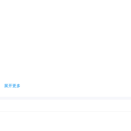
展开更多
图片信息。
查看。
动匹配你。